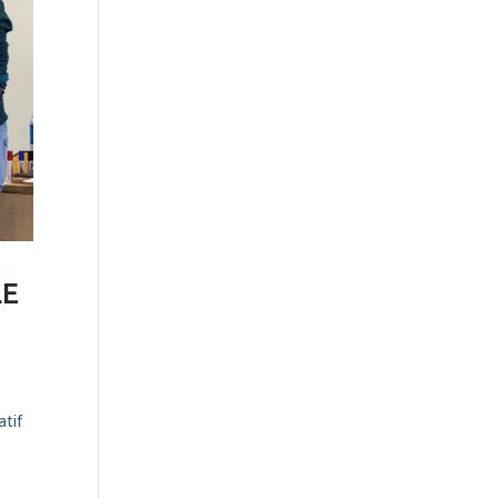
LE
atif
e