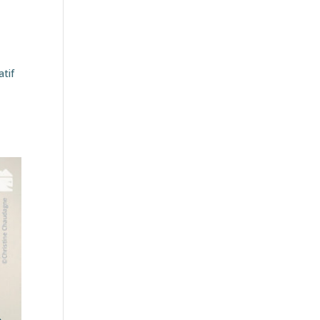
atif
e