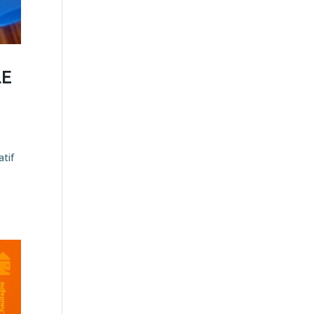
LE
atif
e