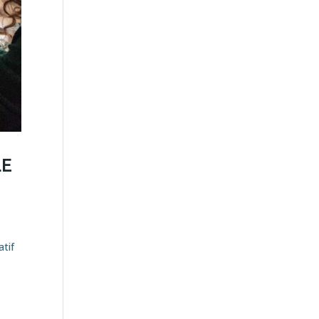
LE
atif
e