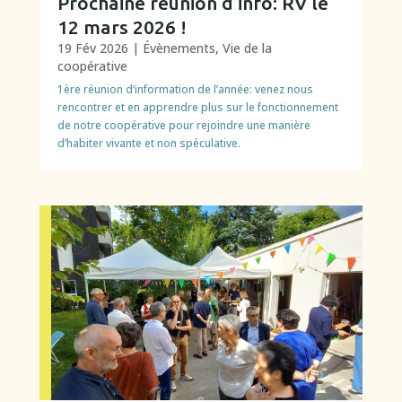
Prochaine réunion d’info: RV le
12 mars 2026 !
19 Fév 2026
|
Évènements
,
Vie de la
coopérative
1ère réunion d’information de l’année: venez nous
rencontrer et en apprendre plus sur le fonctionnement
de notre coopérative pour rejoindre une manière
d’habiter vivante et non spéculative.