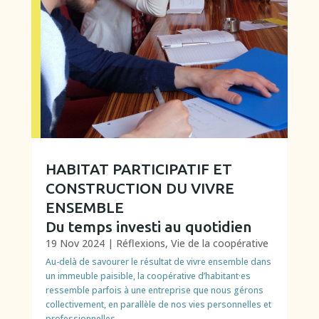
HABITAT PARTICIPATIF ET
CONSTRUCTION DU VIVRE
ENSEMBLE
Du temps investi au quotidien
19 Nov 2024
|
Réflexions
,
Vie de la coopérative
Au-delà de savourer le résultat de vivre ensemble dans
un immeuble paisible, la coopérative d’habitant·es
ressemble parfois à une entreprise que nous gérons
collectivement, en parallèle de nos vies personnelles et
professionnelles.